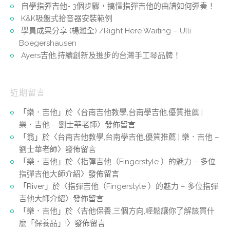
自學指彈吉他- 3個步驟，搞懂指彈吉他的曲譜如何彈奏！
K&K吸盤式拾音器安裝範例
學員成果分享 (楊濰全) /Right Here Waiting – Ulli
Boegershausen
Ayers吉他,持續創新及進步的台灣手工琴品牌！
近期留言
「
樂．吉他
」於〈
台南吉他教學,台南學吉他,優質推薦 |
樂．吉他 – 劉士華老師
〉發佈留言
「
翁
」於〈
台南吉他教學,台南學吉他,優質推薦 | 樂．吉他 –
劉士華老師
〉發佈留言
「
樂．吉他
」於〈
指彈吉他（Fingerstyle ）的魅力 – 多位
指彈吉他大師介紹
〉發佈留言
「
River
」於〈
指彈吉他（Fingerstyle ）的魅力 – 多位指彈
吉他大師介紹
〉發佈留言
「
樂．吉他
」於〈
吉他保養,三個方向,輕鬆讓你了解該買什
麼「保養品」!
〉發佈留言