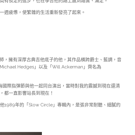
間有長足的進步，也在學吉他的路上感到踏實、滿足。
一週疲憊，使繁雜的生活重新發亮了起來。
當代吉他大師，擁有深厚古典吉他底子的他，其作品橫跨爵士、藍調，音
l Hedges」以及「Will Ackerman」齊名為
上海國際指彈節與他一起同台演出
，當時對我的震撼到現在還清
，都一直影響站長到現在！
錄在他1989年的「Slow Circle」專輯內，是張非常耐聽、細膩的