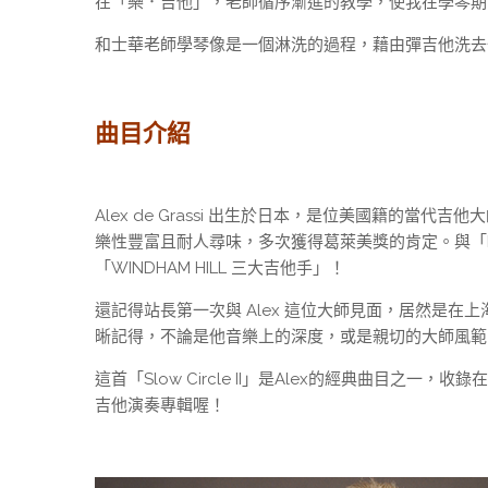
在「樂．吉他」，老師循序漸進的教學，使我在學琴期
和士華老師學琴像是一個淋洗的過程，藉由彈吉他洗去
曲目介紹
Alex de Grassi 出生於日本，是位美國籍的
樂性豐富且耐人尋味，多次獲得葛萊美獎的肯定。與「Michae
「WINDHAM HILL 三大吉他手」！
還記得站長第一次與 Alex 這位大師見面，居然是在
晰記得，不論是他音樂上的深
度，或是親切的大師風範
這首「Slow Circle II」是Alex的經典曲目之一，收
吉他演奏專輯喔！