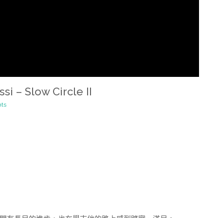
– Slow Circle II
ts