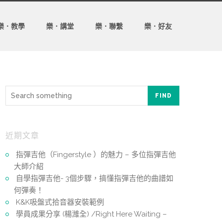
樂．教學
樂．講堂
樂．聯繫
樂．好友
FIND
近期文章
指彈吉他（Fingerstyle ）的魅力 – 多位指彈吉他
大師介紹
自學指彈吉他- 3個步驟，搞懂指彈吉他的曲譜如
何彈奏！
K&K吸盤式拾音器安裝範例
學員成果分享 (楊濰全) /Right Here Waiting –