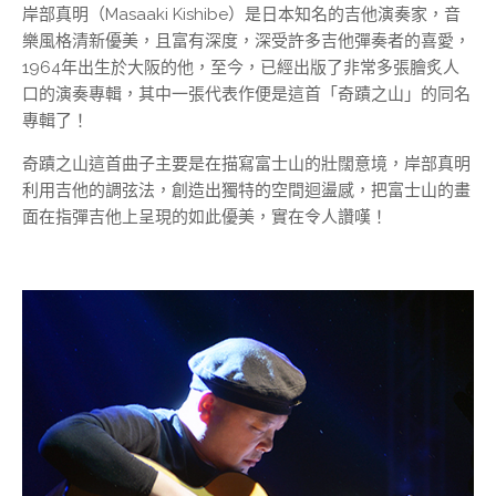
岸部真明（Masaaki Kishibe）是日本知名的吉他演奏家，音
樂風格清新優美，且富有深度，深受許多吉他彈奏者的喜愛，
1964年出生於大阪的他，至今，已經出版了非常多張膾炙人
口的演奏專輯，其中一張代表作便是這首「奇蹟之山」的同名
專輯了！
奇蹟之山這首曲子主要是在描寫富士山的壯闊意境，岸部真明
利用吉他的調弦法，創造出獨特的空間迴盪感，把富士山的畫
面在指彈吉他上呈現的如此優美，實在令人讚嘆！