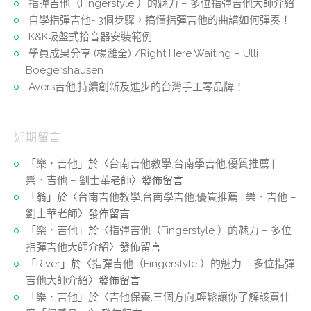
指彈吉他（Fingerstyle ）的魅力 – 多位指彈吉他大師介紹
自學指彈吉他- 3個步驟，搞懂指彈吉他的曲譜如何彈奏！
K&K吸盤式拾音器安裝範例
學員成果分享 (楊濰全) /Right Here Waiting – Ulli
Boegershausen
Ayers吉他,持續創新及進步的台灣手工琴品牌！
近期留言
「
樂．吉他
」於〈
台南吉他教學,台南學吉他,優質推薦 |
樂．吉他 – 劉士華老師
〉發佈留言
「
翁
」於〈
台南吉他教學,台南學吉他,優質推薦 | 樂．吉他 –
劉士華老師
〉發佈留言
「
樂．吉他
」於〈
指彈吉他（Fingerstyle ）的魅力 – 多位
指彈吉他大師介紹
〉發佈留言
「
River
」於〈
指彈吉他（Fingerstyle ）的魅力 – 多位指彈
吉他大師介紹
〉發佈留言
「
樂．吉他
」於〈
吉他保養,三個方向,輕鬆讓你了解該買什